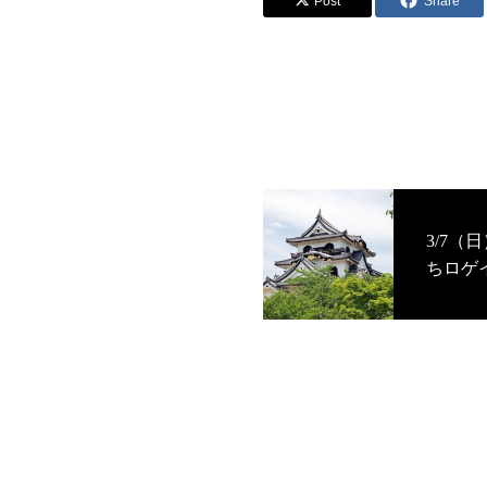
Post
Share
3/7（
ちロゲ